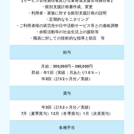
【サービス管理責任者及び児童発達支援管理責任者】
・個別支援計画書作成、変更
・利用者・家族に対する個別支援計画の説明
・定期的なモニタリング
・ご利用者様の就労先や日中活動サービス等との連絡調整
・余暇活動等の社会生活上の援助等
・職員に対しての技術的な指導と助言 等
給与
月給：300,000円～380,000円
昇給：年1回（実績：月あたり1.0％～）
年3回（計3.2ヶ月分／実績）
賞与
年3回（計3.2ヶ月分／実績）
7月（夏季賞与）12月（冬季賞与）1月（決算賞与）
各種手当