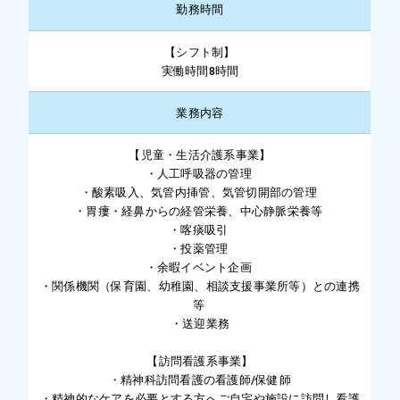
勤務時間
【シフト制】
実働時間8時間
業務内容
【児童・生活介護系事業】
・人工呼吸器の管理
・酸素吸入、気管内挿管、気管切開部の管理
・胃瘻・経鼻からの経管栄養、中心静脈栄養等
・喀痰吸引
・投薬管理
・余暇イベント企画
・関係機関（保育園、幼稚園、相談支援事業所等）との連携
等
・送迎業務
【訪問看護系事業】
・精神科訪問看護の看護師/保健師
・精神的なケアを必要とする方へご自宅や施設に訪問し看護