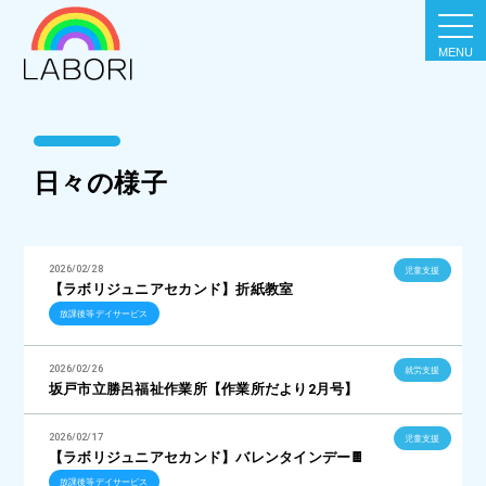
togg
navi
日々の様子
2026/02/28
児童支援
【ラボリジュニアセカンド】折紙教室
放課後等デイサービス
2026/02/26
就労支援
坂戸市立勝呂福祉作業所【作業所だより2月号】
2026/02/17
児童支援
【ラボリジュニアセカンド】バレンタインデー🍫
放課後等デイサービス