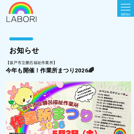
togg
navi
お知らせ
【坂戸市立勝呂福祉作業所】
今年も開催！作業所まつり2026🌈