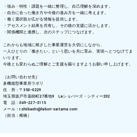
・強み・特性・課題を一緒に整理し、自己理解を深めます。
・自分に合った働き方や今後の進み方を一緒に考えます。
・働く選択肢が広がる情報を提供します。
・アセスメント結果を共有し、その後の支援に活かします。
・関係機関と連携し、次のステップにつなげます。
これからも地域に根ざした事業運営を大切にしながら、
一人ひとりの「働きたい」という思いを共に育み、実現へとつなげてま
いります。
今後とも変わらぬご理解とご支援を賜りますようお願い申し上げます。
［お問い合わせ先］
多機能型事業所ラボリ
住 所：〒350−0229
埼玉県坂戸市薬師町27番地9 Laショパーズ・シティー202
電 話：049−227−3115
メール：r.shiibashi@labori-saitama.com
（担当：椎橋）