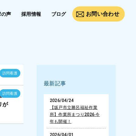
お問い合わせ
輩の声
採用情報
ブログ
訪問看護
最新記事
訪問看護
ん
2026/04/24
リが
【坂戸市立勝呂福祉作業
所】作業所まつり2026 今
年も開催！
2026/04/01