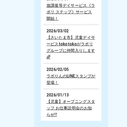
放課後等デイサービス《ラ
ボリ ステップ》サービス
開始！
2026/03/02
【さいたま市】児童デイサ
ービスtokotokoがラボリ
グループに仲間入りします
🌈
2026/02/05
ラボりんのLINEスタンプが
登場！
2026/01/13
【児童】オープニングスタ
ッフ お仕事説明会のお知
らせ!!