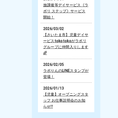
放課後等デイサービス《ラ
ボリ ステップ》サービス
開始！
2026/03/02
【さいたま市】児童デイサ
ービスtokotokoがラボリ
グループに仲間入りします
🌈
2026/02/05
ラボりんのLINEスタンプが
登場！
2026/01/13
【児童】オープニングスタ
ッフ お仕事説明会のお知
らせ!!