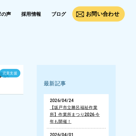
お問い合わせ
輩の声
採用情報
ブログ
児童支援
事説
最新記事
2026/04/24
【坂戸市立勝呂福祉作業
所】作業所まつり2026 今
年も開催！
2026/04/01