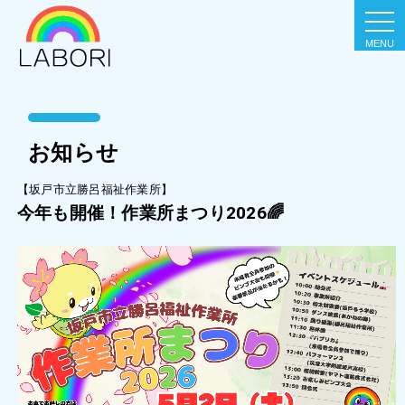
togg
navi
お知らせ
【坂戸市立勝呂福祉作業所】
今年も開催！作業所まつり2026🌈