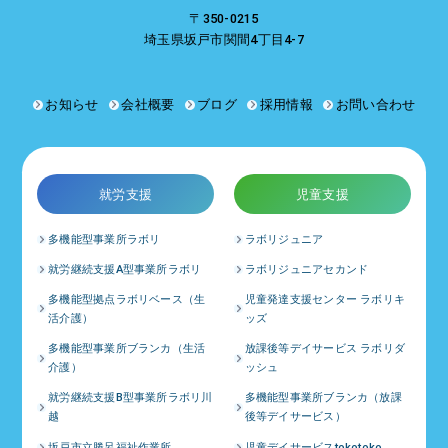
〒350-0215
埼玉県坂戸市関間4丁目4-7
お知らせ
会社概要
ブログ
採用情報
お問い合わせ
就労支援
児童支援
多機能型事業所ラボリ
ラボリジュニア
就労継続支援A型事業所ラボリ
ラボリジュニアセカンド
多機能型拠点ラボリベース（生
児童発達支援センター ラボリキ
活介護）
ッズ
多機能型事業所ブランカ（生活
放課後等デイサービス ラボリダ
介護）
ッシュ
就労継続支援B型事業所ラボリ川
多機能型事業所ブランカ（放課
越
後等デイサービス）
坂戸市立勝呂福祉作業所
児童デイサービスtokotoko